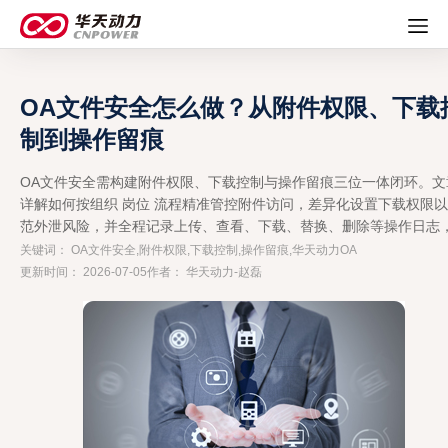
OA文件安全怎么做？从附件权限、下载
制到操作留痕
OA文件安全需构建附件权限、下载控制与操作留痕三位一体闭环。文
详解如何按组织 岗位 流程精准管控附件访问，差异化设置下载权限
范外泄风险，并全程记录上传、查看、下载、替换、删除等操作日志
现文件与业务流程深度绑定，助力政企、金融、制造等组织降低合同
关键词： OA文件安全,附件权限,下载控制,操作留痕,华天动力OA
文、用印等敏感资料管理风险。
更新时间： 2026-07-05
作者： 华天动力-赵磊