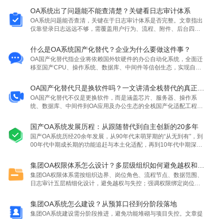
OA系统出了问题能不能查清楚？关键看日志审计体系
OA系统问题能否查清，关键在于日志审计体系是否完整。文章指出
仅靠登录日志远远不够，需覆盖用户行为、流程、附件、后台四类
日志，并强调字段完整性（操作人、时间、IP、变更前后等）及私
有化部署对本地审计与合规的价值，推荐华天动力OA作为高安全场
什么是OA系统国产化替代？企业为什么要做这件事？
景的评估选项。
OA国产化替代指企业将依赖国外软硬件的办公自动化系统，全面迁
移至国产CPU、操作系统、数据库、中间件等信创生态，实现自主
可控、数据安全与长期可维护，并非仅替换OA软件。其动因包括政
策合规要求、数据安全需求提升及国产软硬件生态日益成熟。
OA国产化替代只是换软件吗？一文讲清全栈替代的真正含义
OA国产化替代不仅是更换软件，而是涵盖芯片、服务器、操作系
统、数据库、中间件到OA应用及办公生态的全栈国产化适配工程，
需逐层完成稳定兼容与验证，方能满足信创要求。
国产OA系统发展历程：从跟随替代到自主创新的20多年
国产OA系统历经20余年发展，从90年代末萌芽期的“从无到有”，到
00年代中期成长期的功能追赶与本土化适配，再到10年代中期深化
期的平台化、移动化与集成化，现已迈入全栈国产化新阶段，成为
企业信创替代与关键业务承载的核心系统。
集团OA权限体系怎么设计？多层级组织如何避免越权和失控
集团OA权限体系需按组织边界、岗位角色、流程节点、数据范围、
日志审计五层精细化设计，避免越权与失控；强调权限绑定岗位而
非个人，支持字段 附件级控制及动态调整，适用于多层级企业。
集团OA系统怎么建设？从预算口径到分阶段落地
集团OA系统建设需分阶段推进，避免功能堆砌与项目失控。文章提