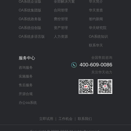
OA系统企业版
全部解决方案
华天简介
OA系统集团版
合同管理
华天资质
OA系统政务版
费控管理
签约新闻
OA系统信创版
资产管理
华天研究院
OA系统多语言版
人力资源
OA系统知识
联系华天
服务中心
全国售前咨询
400-609-0086
咨询服务
关注华天动力
实施服务
售后服务
开源合规
办公oa系统
立即试用
｜
工作机会
｜
联系我们