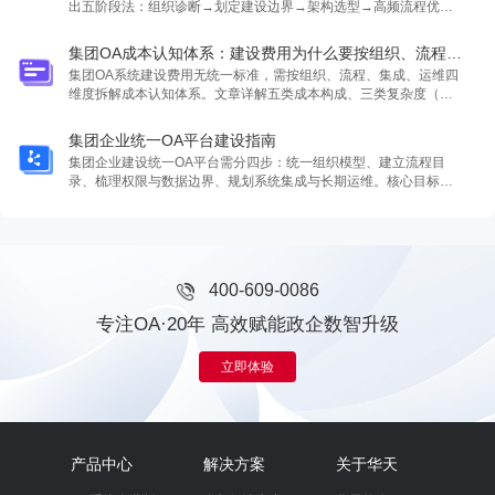
出五阶段法：组织诊断→划定建设边界→架构选型→高频流程优先
→集成运维预算预留，并强调华天动力魔方架构对复杂集团组织的
适配性。
集团OA成本认知体系：建设费用为什么要按组织、流程、集成和运维拆分
集团OA系统建设费用无统一标准，需按组织、流程、集成、运维四
维度拆解成本认知体系。文章详解五类成本构成、三类复杂度（组
织 流程 集成）对预算的影响，并提出分层级建设模型与前置条件清
单，强调预算应基于明确范围而非单纯报价。
集团企业统一OA平台建设指南
集团企业建设统一OA平台需分四步：统一组织模型、建立流程目
录、梳理权限与数据边界、规划系统集成与长期运维。核心目标是
构建协同底座，实现组织统一、流程分级、权限隔离、数据汇总及
多系统打通。华天动力凭借工作流引擎、魔方架构、私有化部署和
集成能力，适配集团复杂治理需求。
400-609-0086
专注OA·20年 高效赋能政企数智升级
立即体验
产品中心
解决方案
关于华天