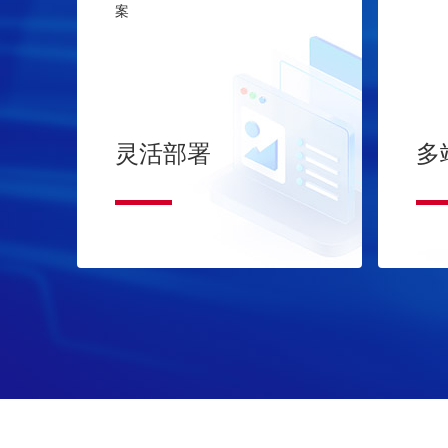
案
灵活部署
多