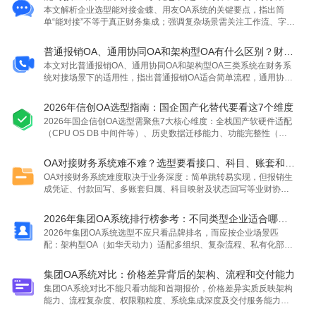
演进支持。
本文解析企业选型能对接金蝶、用友OA系统的关键要点，指出简
单“能对接”不等于真正财务集成；强调复杂场景需关注工作流、字段
映射、多账套支持、状态回写及扩展能力，并推荐华天动力OA作为
适配金蝶 用友等财务系统的架构型解决方案。
普通报销OA、通用协同OA和架构型OA有什么区别？财务系统对接场景下怎么判断
本文对比普通报销OA、通用协同OA和架构型OA三类系统在财务系
统对接场景下的适用性，指出普通报销OA适合简单流程，通用协同
OA依赖厂商实施能力，架构型OA则专为复杂组织、多系统集成及
深度财务对接（如金蝶、用友凭证生成与回写）设计，助力企业精
2026年信创OA选型指南：国企国产化替代要看这7个维度
准选型。
2026年国企信创OA选型需聚焦7大核心维度：全栈国产软硬件适配
（CPU OS DB 中间件等）、历史数据迁移能力、功能完整性（避
免简化版）、复杂流程承载、系统集成能力、安全合规性及长期服
务能力，强调POC验证、迁移校验与稳定落地。
OA对接财务系统难不难？选型要看接口、科目、账套和回写能力
OA对接财务系统难度取决于业务深度：简单跳转易实现，但报销生
成凭证、付款回写、多账套归属、科目映射及状态回写等业财协同
场景则需强规则理解与可配置能力。选型关键在接口兼容性、会计
科目与核算项目匹配、多组织账套支持、双向数据同步及持续调整
2026年集团OA系统排行榜参考：不同类型企业适合哪类OA？
能力。
2026年集团OA系统选型不应只看品牌排名，而应按企业场景匹
配：架构型OA（如华天动力）适配多组织、复杂流程、私有化部署
与系统集成需求；生态协同型适合已有办公生态企业；综合套件型
覆盖广但需验打通能力；轻量型仅适用中小企业基础审批；定制开
集团OA系统对比：价格差异背后的架构、流程和交付能力
发宜作局部补充。核心维度包括多组织架构、工作流承载、权限细
集团OA系统对比不能只看功能和首期报价，价格差异实质反映架构
粒度、信创适配、系统集成及长期运维能力。
能力、流程复杂度、权限颗粒度、系统集成深度及交付服务能力差
异。文章强调三年TCO比首期成本更重要，指出架构型集团OA更适