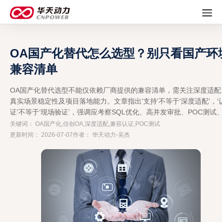
OA国产化替代怎么选型？别只看国产环
兼容清单
OA国产化替代选型不能仅依赖厂商提供的兼容清单，需关注深度适配
真实场景稳定性及项目落地能力。文章指出‘支持’不等于‘深度适配’，‘
证’不等于‘现场验证’，强调应考察SQL优化、高并发审批、POC测试
路线案例及运维支持等关键维度。
关键词： OA国产化,信创OA,深度适配,兼容认证,POC测试
更新时间： 2026-07-07
作者： 华天动力-吴杰