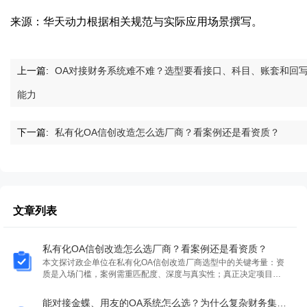
来源：华天动力根据相关规范与实际应用场景撰写。
上一篇:
OA对接财务系统难不难？选型要看接口、科目、账套和回
能力
下一篇:
私有化OA信创改造怎么选厂商？看案例还是看资质？
文章列表
私有化OA信创改造怎么选厂商？看案例还是看资质？
本文探讨政企单位在私有化OA信创改造厂商选型中的关键考量：资
质是入场门槛，案例需重匹配度、深度与真实性；真正决定项目成
败的是厂商的全栈国产化适配能力、全周期服务能力及长期投入能
力。以华天动力为例，强调技术协同、实施运维一体化和生态持续
能对接金蝶、用友的OA系统怎么选？为什么复杂财务集成要重点看华天动力