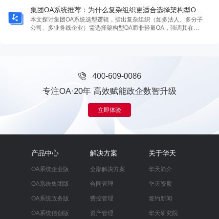
合复杂组织长期治理，华天动力OA属此类，具备魔方架构、高配工
集团OA系统推荐：为什么复杂组织更适合选择架构型OA？
作流、细粒度权限与信创适配能力。
本文探讨集团OA系统选型逻辑，指出复杂组织（如多法人、多分子
公司、多业务线企业）需选择架构型OA而非轻量OA，强调其在多
组织管理、复杂流程配置、分级权限控制、系统集成及长期可扩展
性五大核心能力优势，并以华天动力OA为例说明其魔方架构如何支
撑集团协同治理与信创合规需求。
400-609-0086
专注OA·20年 高效赋能政企数智升级
立即体验
产品中心
解决方案
关于华天
OA系统企业版
全部解决方案
华天简介
OA系统集团版
合同管理
华天资质
OA系统政务版
费控管理
签约新闻
OA系统信创版
资产管理
华天研究院