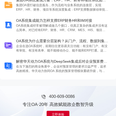
集团OA系统集成方案：ERP、HR、财务和项目系统如何打通
集团OA需打破信息孤岛，作为流程与业务系统的连接层，实现
ERP、HR、财务、项目等系统深度集成：ERP支撑数据驱动审批，
HR保障组织权限同步，财务形成费用预算闭环，项目系统实现全生
命周期管理。强调集成重在业务数据流转而非仅统一登录。
OA系统集成能力怎样支撑ERP财务HR和IM对接
OA系统集成经常被理解成做几个接口，但真正复杂的集成并没有这
么简单。对已经有ERP、财务、HR、CRM、MES、HIS、项目管
理、预算系统和企业即
OA系统为什么需要分层架构？从门户、流程、数据到集成说清楚
企业在选OA系统时，前期往往更容易关注功能：有没有门户、有没
有审批、有没有表单、能不能移动办公、能不能和ERP打通。这些
问题当然重要，
解密华天动力OA系统与DeepSeek集成后对企业预算费控的作用
在当下激烈的商业角逐中，企业对预算管理的要求日益严苛，追求
高效精准。华天动力协同OA 系统的预算管理模块重磅升级，与
DeepSeek 深度
400-609-0086
专注OA·20年 高效赋能政企数智升级
立即体验