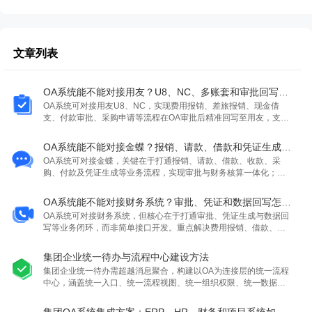
文章列表
OA系统能不能对接用友？U8、NC、多账套和审批回写怎么处理
OA系统可对接用友U8、NC，实现费用报销、差旅报销、现金借
支、付款审批、采购申请等流程在OA审批后精准回写至用友，支持
多账套、集团组织、凭证自动生成及基础数据读取，强调读写双向
互通与落地深度。
OA系统能不能对接金蝶？报销、请款、借款和凭证生成怎么打通
OA系统可对接金蝶，关键在于打通报销、请款、借款、收款、采
购、付款及凭证生成等业务流程，实现审批与财务核算一体化；需
重点解决会计科目映射、核算项目匹配、基础资料同步及多组织账
套归属问题，而非仅接口连通。
OA系统能不能对接财务系统？审批、凭证和数据回写怎么打通
OA系统可对接财务系统，但核心在于打通审批、凭证生成与数据回
写等业务闭环，而非简单接口开发。重点解决费用报销、借款、付
款等场景的字段映射、多组织多账套归属、科目规则及流程协同问
题，实现从业务申请到财务入账的全流程贯通。
集团企业统一待办与流程中心建设方法
集团企业统一待办需超越消息聚合，构建以OA为连接层的统一流程
中心，涵盖统一入口、统一流程视图、统一组织权限、统一数据反
馈四大步骤，实现跨系统待办触达、审批闭环与数据贯通，提升管
理效率与总部管控力。