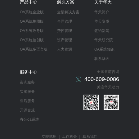
产品中心
解决方案
关于华天
OA系统企业版
全部解决方案
华天简介
OA系统集团版
合同管理
华天资质
OA系统政务版
费控管理
签约新闻
OA系统信创版
资产管理
华天研究院
OA系统多语言版
人力资源
OA系统知识
联系华天
服务中心
全国售前咨询
400-609-0086
咨询服务
关注华天动力
实施服务
售后服务
开源合规
办公oa系统
立即试用
｜
工作机会
｜
联系我们