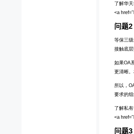
了解华天
<a hre
问题
等保三级
接触底层
如果OA
更清晰。
所以，O
要求的组
了解私有
<a hre
问题