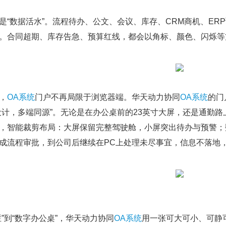
是“数据活水”。流程待办、公文、会议、库存、CRM商机、ER
。合同超期、库存告急、预算红线，都会以角标、颜色、闪烁等
，
OA系统
门户不再局限于浏览器端。华天动力协同
OA系统
的门
设计，多端同源”。无论是在办公桌前的23英寸大屏，还是通勤路
，智能裁剪布局：大屏保留完整驾驶舱，小屏突出待办与预警；
成流程审批，到公司后继续在PC上处理未尽事宜，信息不落地
栏”到“数字办公桌”，华天动力协同
OA系统
用一张可大可小、可静