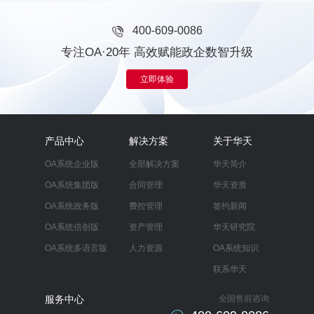
400-609-0086
专注OA·20年 高效赋能政企数智升级
立即体验
产品中心
解决方案
关于华天
OA系统企业版
全部解决方案
华天简介
OA系统集团版
合同管理
华天资质
OA系统政务版
费控管理
签约新闻
OA系统信创版
资产管理
华天研究院
OA系统多语言版
人力资源
OA系统知识
联系华天
服务中心
全国售前咨询