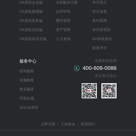
OA系统企业版
全部解决方案
华天简介
OA系统集团版
合同管理
华天资质
OA系统政务版
费控管理
签约新闻
OA系统信创版
资产管理
华天研究院
OA系统多语言版
人力资源
OA系统知识
联系华天
服务中心
全国售前咨询
400-609-0086
咨询服务
关注华天动力
实施服务
售后服务
开源合规
办公oa系统
立即试用
｜
工作机会
｜
联系我们