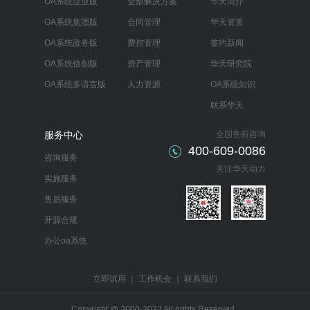
OA系统企业版
全部解决方案
华天简介
OA系统集团版
合同管理
华天资质
OA系统政务版
费控管理
签约新闻
OA系统信创版
资产管理
华天研究院
OA系统多语言版
人力资源
OA系统知识
联系华天
服务中心
全国售前咨询
400-609-0086
咨询服务
关注华天动力
实施服务
售后服务
开源合规
办公oa系统
立即试用
｜
工作机会
｜
联系我们
Copyright @ 2000-2023 All rights Reserved