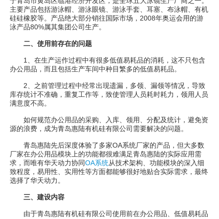
于青岛市黄岛区临港经济开发区，是全球五大泳镜生产厂商之一。
主要产品包括游泳帽、游泳眼镜、游泳手套、耳塞、布泳帽、有机
硅硅橡胶等。产品绝大部分销往国际市场，2008年奥运会用的游
泳产品80%属其集团公司生产。
二、使用前存在的问题
1、在生产运作过程中有很多低值易耗品的消耗，这不只包含
办公用品，而且包括生产车间中种目繁多的低值易耗品。
2、之前管理过程中经常出现遗漏，多领、漏领等情况，导致
库存统计不准确，重复工作等，致使管理人员耗时耗力，领用人员
满意度不高。
如何规范办公用品的采购、入库、领用、分配及统计，避免资
源的浪费，成为青岛惠陆有机硅有限公司需要解决的问题。
青岛惠陆先后深度体验了多家OA系统厂家的产品，但大多数
厂家在办公用品模块上的功能都很难满足青岛惠陆的实际应用需
求，而唯有华天动力协同
OA系统
从技术架构、功能模块的深入细
致程度，易用性、实用性等方面都能够很好地贴合实际需求，最终
选择了华天动力。
三、建设内容
由于青岛惠陆有机硅有限公司使用前在办公用品、低值易耗品