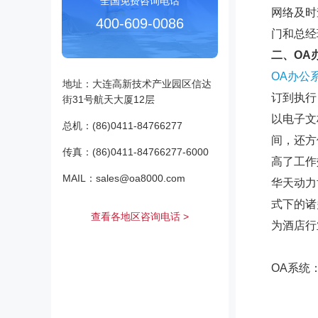
全国免费咨询电话
网络及时
400-609-0086
门和总经
二、
OA
OA
办公
地址：大连高新技术产业园区信达
订到执行
街31号航天大厦12层
以电子文
总机：(86)0411-84766277
间，还方
传真：(86)0411-84766277-6000
高了工作
MAIL：sales@oa8000.com
华天动力
式下的诸
查看各地区咨询电话 >
为酒店行
OA系统