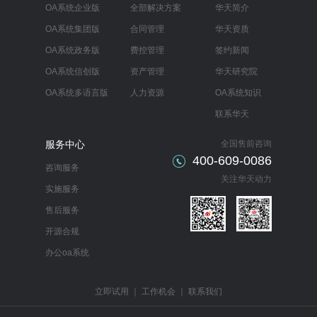
OA系统企业版
全部解决方案
华天简介
OA系统集团版
合同管理
华天资质
OA系统政务版
费控管理
签约新闻
OA系统信创版
资产管理
华天研究院
OA系统多语言版
人力资源
OA系统知识
联系华天
服务中心
全国售前咨询
400-609-0086
咨询服务
关注华天动力
实施服务
售后服务
开源合规
办公oa系统
立即试用
｜
工作机会
｜
联系我们