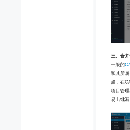
三、合并
一般的
O
和其所属
点，在O
项目管理
易出纰漏