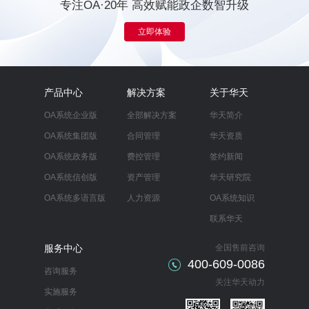
专注OA·20年 高效赋能政企数智升级
立即体验
产品中心
解决方案
关于华天
OA系统企业版
全部解决方案
华天简介
OA系统集团版
合同管理
华天资质
OA系统政务版
费控管理
签约新闻
OA系统信创版
资产管理
华天研究院
OA系统多语言版
人力资源
OA系统知识
联系华天
服务中心
全国售前咨询
400-609-0086
咨询服务
关注华天动力
实施服务