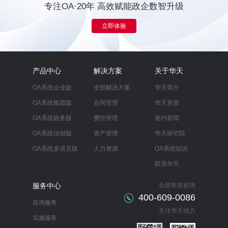
专注OA·20年 高效赋能政企数智升级
立即体验
产品中心
解决方案
关于华天
OA系统企业版
全部解决方案
华天简介
OA系统集团版
合同管理
华天资质
OA系统政务版
费控管理
签约新闻
OA系统信创版
资产管理
华天研究院
OA系统多语言版
人力资源
OA系统知识
联系华天
服务中心
全国售前咨询
400-609-0086
咨询服务
关注华天动力
实施服务