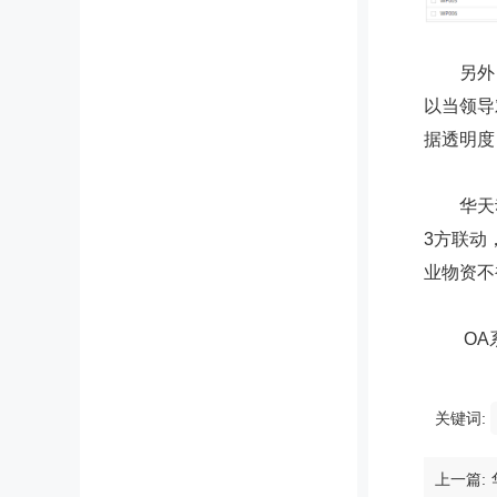
另外，
以当领导
据透明度
华天动力
3方联动
业物资不
OA系
关键词:
上一篇: