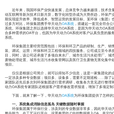
近年来，我国环保产业快速发展，总体竞争力越来越强，技术含量越
动互联网等新兴技术日新月异，数字化转型亦成为大势所趋，环保产
期实现提升效率、降低成本、智慧运营的发展目标。某环保（集团）
过多方对比，环保集团携手华天动力
OA系统
，搭建起一套完全符合公
系统。环保集团之所以选择华天动力OA系统，是因为华天动力OA系
合多种需求的OA平台，也因为华天动力OA系统对客户认真负责的服
系统。
环保集团主要经营范围包括：环保和环卫产品的研制、生产、销售
装、调试、运营；环保和环卫工程领域的四技服务。公司成立至今承
目，同时，该公司还承接了多项自来水厂、城市生活污水处理厂、城
废物处理处置、城市生活污水收集管网以及医疗卫生废物无害化集中处理
项目。
仅仅是根据公司简介，就可以得知不少信息，这是一家集团化的企
一定涉及多种专业数据；项目多、设备多，需要不定期巡检……除了
家团队还先后多次到环保集团进行需求调研，收集各方意见进行整理
动力OA系统专家团队还根据客户需求修改需求报道，增加了多项定制
下面，就来了解一下，华天动力
OA系统
为环保集团提供了怎样的
一、系统集成消除信息孤岛 关键数据随时掌握
环保集团属于环保行业，涉及到的专业数据非常多，因此华天动
整合能力，在工艺运行平台，设置奉贤PLC中控数据接入OA、嘉定D