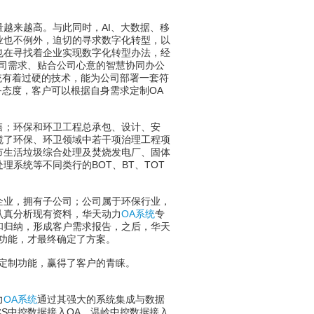
来越高。与此同时，AI、大数据、移
业也不例外，迫切的寻求数字化转型，以
也在寻找着企业实现数字化转型办法，经
司需求、贴合公司心意的智慧协同办公
统有着过硬的技术，能为公司部署一套符
务态度，客户可以根据自身需求定制OA
；环保和环卫工程总承包、设计、安
揽了环保、环卫领域中若干项治理工程项
市生活垃圾综合处理及焚烧发电厂、固体
系统等不同类行的BOT、BT、TOT
业，拥有子公司；公司属于环保行业，
认真分析现有资料，华天动力
OA系统
专
和归纳，形成客户需求报告，之后，华天
功能，才最终确定了方案。
定制功能，赢得了客户的青睐。
力
OA系统
通过其强大的系统集成与数据
CS中控数据接入OA、温岭中控数据接入