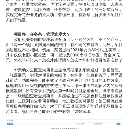
合能力，打通数据壁垒、优化流程设置，提供从项目申报、入库管
理、进度监控、风险协调、任务督办、到项目竣工的一站式服务，
实现完全符合业务的重大项目管理应用。有效帮助解决重大项目相
关如下难题。
项目多，任务杂，管理难度大？
政府机关会同时管理着许多项目，不同的区县、不同的产业，
而且每一个项目又归属不同的部门，有不同的投资方，此外，项目
的进度也不尽相同。例如，某省提出2021年要办30件民生实事，
其中仅仅老旧小区改造一项，就涉及6000个老旧小区，资金30亿
元。怎么管得过来？怎么才能理顺？怎么才能把好项目落到实处？
华天动力全区重大项目全生命周期服务系统通过一张图管理、
一张屏展示，实现对项目的精细化、智能化、信息化管理，界面设
计简洁，功能完备，能有效促进政府机关部门抓项目的工作效率。
该地图采用三级视图的方式进行显示，用一张图展现辖区内的所有
概览数据，所有登录系统的人第一时间就能总览全局。详细来说就
是：一级地图查看全局项目，并能够通过不同颜色标注显示数据及
比例；二级列表查看项目明细，动态数据实时更新；第三级流程查
看项目办理的详细信息，对于已开工项目现场还能通过现场摄像实
时查看。项目再多也能做到心中有数、如数家珍。