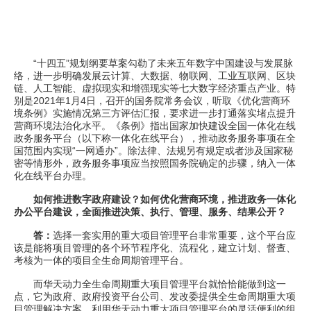
“十四五”规划纲要草案勾勒了未来五年数字中国建设与发展脉
络，进一步明确发展云计算、大数据、物联网、工业互联网、区块
链、人工智能、虚拟现实和增强现实等七大数字经济重点产业。特
别是2021年1月4日，召开的国务院常务会议，听取《优化营商环
境条例》实施情况第三方评估汇报，要求进一步打通落实堵点提升
营商环境法治化水平。《条例》指出国家加快建设全国一体化在线
政务服务平台（以下称一体化在线平台），推动政务服务事项在全
国范围内实现“一网通办”。除法律、法规另有规定或者涉及国家秘
密等情形外，政务服务事项应当按照国务院确定的步骤，纳入一体
化在线平台办理。
如何推进数字政府建设？如何优化营商环境，推进政务一体化
办公平台建设，全面推进决策、执行、管理、服务、结果公开？
答：
选择一套实用的重大项目管理平台非常重要，这个平台应
该是能将项目管理的各个环节程序化、流程化，建立计划、督查、
考核为一体的项目全生命周期管理平台。
而华天动力全生命周期重大项目管理平台就恰恰能做到这一
点，它为政府、政府投资平台公司、发改委提供全生命周期重大项
目管理解决方案，利用华天动力重大项目管理平台的灵活便利的组