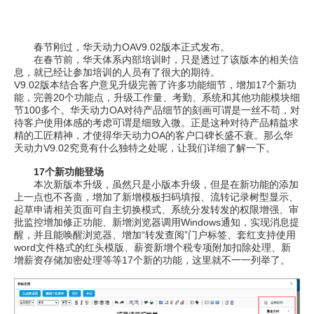
春节刚过，华天动力OAV9.02版本正式发布。
在春节前，华天体系内部培训时，只是透过了该版本的相关信
息，就已经让参加培训的人员有了很大的期待。
V9.02版本结合客户意见升级完善了许多功能细节，增加17个新功
能，完善20个功能点，升级工作量、考勤、系统和其他功能模块细
节100多个。华天动力OA对待产品细节的刻画可谓是一丝不苟，对
待客户使用体感的考虑可谓是细致入微。正是这种对待产品精益求
精的工匠精神，才使得华天动力OA的客户口碑长盛不衰。那么华
天动力V9.02究竟有什么独特之处呢，让我们详细了解一下。
17个新功能登场
本次新版本升级，虽然只是小版本升级，但是在新功能的添加
上一点也不吝啬，增加了新增模板扫码填报、流转记录树型显示、
起草申请相关页面可自主切换模式、系统分发转发的权限增强、审
批监控增加修正功能、新增浏览器调用Windows通知，实现消息提
醒，并且能唤醒浏览器、增加“转发查阅”门户标签、套红支持使用
word文件格式的红头模版、薪资新增个税专项附加扣除处理、新
增薪资存储加密处理等等17个新的功能，这里就不一一列举了。