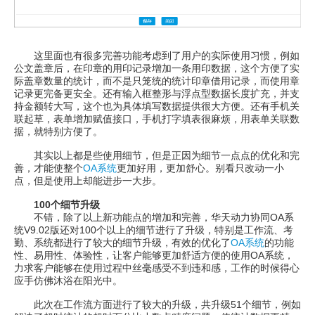
这里面也有很多完善功能考虑到了用户的实际使用习惯，例如
公文盖章后，在印章的用印记录增加一条用印数据，这个方便了实
际盖章数量的统计，而不是只笼统的统计印章借用记录，而使用章
记录更完备更安全。还有输入框整形与浮点型数据长度扩充，并支
持金额转大写，这个也为具体填写数据提供很大方便。还有手机关
联起草，表单增加赋值接口，手机打字填表很麻烦，用表单关联数
据，就特别方便了。
其实以上都是些使用细节，但是正因为细节一点点的优化和完
善，才能使整个
OA系统
更加好用，更加舒心。别看只改动一小
点，但是使用上却能进步一大步。
100个细节升级
不错，除了以上新功能点的增加和完善，华天动力协同OA系
统V9.02版还对100个以上的细节进行了升级，特别是工作流、考
勤、系统都进行了较大的细节升级，有效的优化了
OA系统
的功能
性、易用性、体验性，让客户能够更加舒适方便的使用OA系统，
力求客户能够在使用过程中丝毫感受不到违和感，工作的时候得心
应手仿佛沐浴在阳光中。
此次在工作流方面进行了较大的升级，共升级51个细节，例如