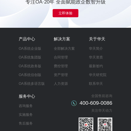
专注OA·20年 全面赋能政企数智升级
立即体验
产品中心
解决方案
关于华天
OA系统企业版
全部解决方案
华天简介
OA系统集团版
合同管理
华天资质
OA系统政务版
费控管理
最新签约
OA系统信创版
资产管理
华天研究院
OA系统多语言版
人力资源
联系华天
服务中心
全国售前咨询
400-609-0086
咨询服务
关注华天动力
实施服务
售后服务