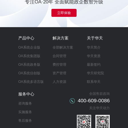
专注OA·20年 全面赋能政企数智升级
立即体验
产品中心
解决方案
关于华天
OA系统企业版
全部解决方案
华天简介
OA系统集团版
合同管理
华天资质
OA系统政务版
费控管理
最新签约
OA系统信创版
资产管理
华天研究院
OA系统多语言版
人力资源
联系华天
服务中心
全国售前咨询
400-609-0086
咨询服务
关注华天动力
实施服务
售后服务