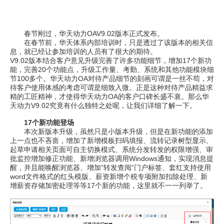
春节刚过，华天动力OAV9.02版本正式发布。
在春节前，华天体系内部培训时，只是透过了该版本的相关信
息，就已经让参加培训的人员有了很大的期待。
V9.02版本结合客户意见升级完善了许多功能细节，增加17个新功
能，完善20个功能点，升级工作量、考勤、系统和其他功能模块细
节100多个。华天动力OA对待产品细节的刻画可谓是一丝不苟，对
待客户使用体感的考虑可谓是细致入微。正是这种对待产品精益求
精的工匠精神，才使得华天动力OA的客户口碑长盛不衰。那么华
天动力V9.02究竟有什么独特之处呢，让我们详细了解一下。
17个新功能登场
本次新版本升级，虽然只是小版本升级，但是在新功能的添加
上一点也不吝啬，增加了新增模板扫码填报、流转记录树型显示、
起草申请相关页面可自主切换模式、系统分发转发的权限增强、审
批监控增加修正功能、新增浏览器调用Windows通知，实现消息提
醒，并且能唤醒浏览器、增加“转发查阅”门户标签、套红支持使用
word文件格式的红头模版、薪资新增个税专项附加扣除处理、新
增薪资存储加密处理等等17个新的功能，这里就不一一列举了。