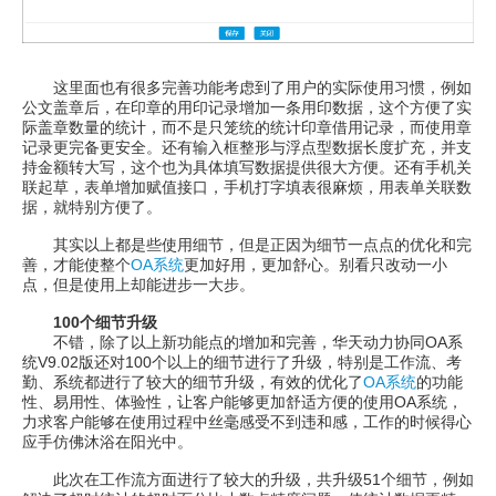
这里面也有很多完善功能考虑到了用户的实际使用习惯，例如
公文盖章后，在印章的用印记录增加一条用印数据，这个方便了实
际盖章数量的统计，而不是只笼统的统计印章借用记录，而使用章
记录更完备更安全。还有输入框整形与浮点型数据长度扩充，并支
持金额转大写，这个也为具体填写数据提供很大方便。还有手机关
联起草，表单增加赋值接口，手机打字填表很麻烦，用表单关联数
据，就特别方便了。
其实以上都是些使用细节，但是正因为细节一点点的优化和完
善，才能使整个
OA系统
更加好用，更加舒心。别看只改动一小
点，但是使用上却能进步一大步。
100个细节升级
不错，除了以上新功能点的增加和完善，华天动力协同OA系
统V9.02版还对100个以上的细节进行了升级，特别是工作流、考
勤、系统都进行了较大的细节升级，有效的优化了
OA系统
的功能
性、易用性、体验性，让客户能够更加舒适方便的使用OA系统，
力求客户能够在使用过程中丝毫感受不到违和感，工作的时候得心
应手仿佛沐浴在阳光中。
此次在工作流方面进行了较大的升级，共升级51个细节，例如