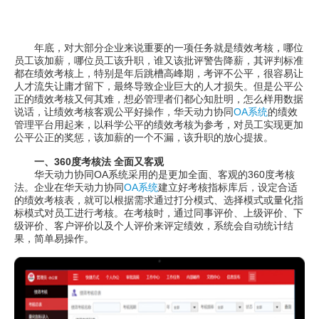
年底，对大部分企业来说重要的一项任务就是绩效考核，哪位
员工该加薪，哪位员工该升职，谁又该批评警告降薪，其评判标准
都在绩效考核上，特别是年后跳槽高峰期，考评不公平，很容易让
人才流失让庸才留下，最终导致企业巨大的人才损失。但是公平公
正的绩效考核又何其难，想必管理者们都心知肚明，怎么样用数据
说话，让绩效考核客观公平好操作，华天动力协同
OA系统
的绩效
管理平台用起来，以科学公平的绩效考核为参考，对员工实现更加
公平公正的奖惩，该加薪的一个不漏，该升职的放心提拔。
一、360度考核法 全面又客观
华天动力协同OA系统采用的是更加全面、客观的360度考核
法。企业在华天动力协同
OA系统
建立好考核指标库后，设定合适
的绩效考核表，就可以根据需求通过打分模式、选择模式或量化指
标模式对员工进行考核。在考核时，通过同事评价、上级评价、下
级评价、客户评价以及个人评价来评定绩效，系统会自动统计结
果，简单易操作。