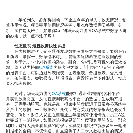
一年忙到头，必须得回顾一下企业今年的得失，收支情况、预
算使用情况、项目费用使用情况等等，那么多数据需要整理、分
析，实在是太难了。如果你Get到华天动力协同OA系统中数据大屏
的妙用，就一点不难了哟！
动态报表 最新数据快速掌握
在大数据时代，企业逐渐发现数据有着极大的价值，要站在行
业前段，掌握一手数据必不可少，管理者迫切希望挖掘数据的价
值，基于此，企业对数据的采集、融合、分析以及可视化的需求激
增。华天动力协同
OA系统
为解客户之急，专门为企业定制了高效
的报表平台，可以通过列表报表、图表报表、分组报表、交叉报
表、条件报表、参数报表、填报报表、穿透报表等多种形式，动态
展示报表数据。
同时，华天动力协同
OA系统
能够打通企业内部的各种平台，
并实现数据交互，从而直接调取其他平台中的数据，生成动态报
表，无需手动填写。也就是说，报表中的数据源于日常办公系统中
所产生的数据，一旦数据发生变化，与之关联的数据报表也会发生
变化。例如：财务人员正在整理企业年度预算使用情况，员工A这
时完成了一笔报销，如果这笔报销是部门年度预算里的支出，那么
此时，财务人员查看预算的时候，预算使用情况中就会多出一笔刚
刚报销的金额。不仅快速，而且避免了人工录入数据出错的情况。