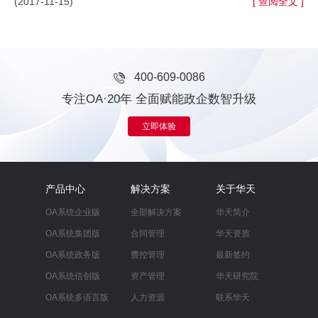
(2017-11-15)
[ 查阅全文 ]
400-609-0086
专注OA·20年 全面赋能政企数智升级
立即体验
产品中心
解决方案
关于华天
OA系统企业版
全部解决方案
华天简介
OA系统集团版
合同管理
华天资质
OA系统政务版
费控管理
最新签约
OA系统信创版
资产管理
华天研究院
OA系统多语言版
人力资源
联系华天