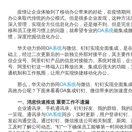
疫情让企业体验到了移动办公带来的好处，在疫情期间
办公来取代传统的办公模式。但是很多企业发现，这种方法
深入管理，实现全方位信息化办公，还是做不到。但是完全
移和员工使用习惯上的问题，就希望专业的
OA系统
能集成
惯，深度挖掘信息化办公。
华天动力协同O
A系统
与微信、钉钉实现全面集成，是
础上，经过二次更新后的一款独立外部对接平台，其主要作
信企业号、阿里钉钉产品的信息对接能力。系统对接后，企
号、阿里钉钉这一终端入口释放出来。集成后强大的功能，
通机制和工作氛围，让用户实现快捷移动化办公。
那么，华天动力协同
OA系统
与微信、钉钉实现全面集
高效办公呢？下面来看看OA集成钉钉、微信带来的加速度
一、消息快速推送 重要工作不遗漏
企业通讯录、手机通讯录、钉钉好友、我的群组、我的
一呈现。通讯录与
OA系统
同步，实时更新，用户登录钉钉
发起沟通交流。通过钉钉、微信推送公司相关制度、新闻、
工及时了解公司动态。“钉”一下确保员工能够第一时间收到