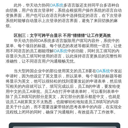
此外，华天动力协同
OA系统
多语言版还支持同平台多语种自
由切换，用户在首次登录时，系统会根据用户操作系统的语言自动
变换界面，用户也可以在语言列表中选择指定的语言，在下次登录
系统时能够自动显示上次登录的语言界面，避免了来回切换的麻
烦。
区别三：文字可跨平台显示 不用“猜猜猜”让工作更高效
华天动力协同OA系统多语言版除用户填写内容外，系统中的
菜单、每个项目的标题、每个状态的表述等都采用统一语言，让使
用不同语言的员工都能理解
OA系统
中的功能，同时员工填写的内
容显示为员工填写时使用的语言，以此保持语言更换后的完整性和
准确性，让不同语言用户沟通顺畅无忧。
当大型跨国企业中的那位使用英文的员工B要在
OA系统
中发起
申请时，因为他设定了英文显示，所以菜单、每个项目的标题等都
将显示为英文，他可以很轻松的找到需要发起的申请表单，然后填
写相关的内容就可以了。填写完成以后，员工B的申请，要发给使
用中文的员工A审批。员工A在打开申请表单时，可以看到表单中
除了员工B填写的部分是英文，其它部分的显示都是中文，也就是
说员工A就算英文不太熟悉，也能够轻松地知道员工B填写的内容
是关于什么的，而不需要连蒙带猜的思考表单中的内容，在实现全
流程线上闭环的同时，确保了沟通顺利，有效提高了工作效率。