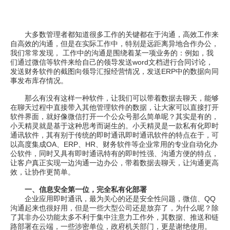
大多数管理者都知道很多工作的关键都在于沟通，高效工作来
自高效的沟通，但是在实际工作中，特别是远距离异地合作办公，
我们常常发现， 工作中的沟通是围绕着某一项业务的：例如，我
们通过微信等软件来给自己的领导发送word文档进行合同讨论，
发送财务软件的截图向领导汇报经营情况，发送ERP中的数据向同
事发布库存情况。
那么有没有这样一种软件，让我们可以带着数据去聊天，能够
在聊天过程中直接带入其他管理软件的数据，让大家可以直接打开
软件界面，就好像微信打开一个公众号那么简单呢？其实是有的，
小天精灵就是基于这种思考而诞生的。小天精灵是一款私有化即时
通讯软件，其有别于传统的即时通讯即时通讯软件的特点在于，可
以高度集成OA、ERP、HR、财务软件等企业常用的专业自动化办
公软件，同时又具有即时通讯特有的即时性强、沟通方便的特点，
让客户真正实现一边沟通一边办公，带着数据去聊天，让沟通更高
效，让协作更简单。
一、信息安全第一位，完全私有化部署
企业应用即时通讯，最为关心的还是安全性问题，微信、QQ
沟通起来也很好用，但是一些大型公司还是放弃了，为什么呢？除
了其非办公功能太多不利于集中注意力工作外，其数据、推送和链
路部署在云端，一些涉密单位，政府机关部门，更是谢绝使用。