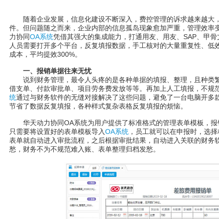
随着企业发展，信息化建设不断深入，费控管理的诉求越来越大，
件。但问题随之而来，企业内部的信息孤岛现象愈加严重，管理效率
力协同
OA系统
凭借其强大的集成能力，打通用友、用友、SAP、甲
人员需要打开多个平台，反复填报数据，手工核对的大量重复性、低
成本，平均提效300%。
一、报销单据往来无忧
说到财务管理，最令人头疼的是各种单据的填报、整理，且种类繁
借支单、付款审批单、项目劳务费发放等等。再加上人工填报，不规
统
通过与财务软件的无缝对接解决了这些问题，避免了一台电脑开多
节省了数据反复填报，各种样式复杂表格反复填报的烦恼。
华天动力协同OA系统为用户提供了标准格式的管理表单模板，报
只需要将设置好的表单模板导入
OA系统
，员工就可以在申报时，选择
表单就自动进入审批流程，之后根据审批结果，自动进入关联的财务
愁，财务不为不规范难入账、表单整理归档发愁。