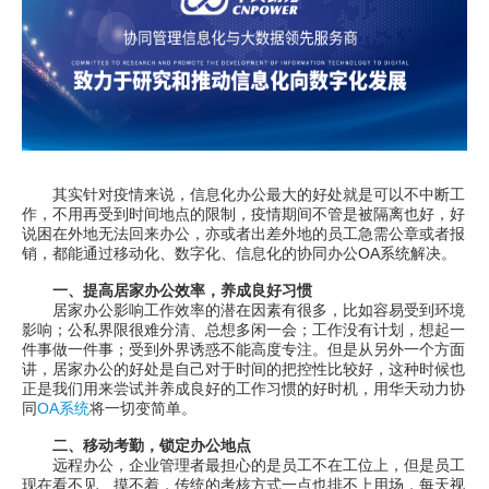
其实针对疫情来说，信息化办公最大的好处就是可以不中断工
作，不用再受到时间地点的限制，疫情期间不管是被隔离也好，好
说困在外地无法回来办公，亦或者出差外地的员工急需公章或者报
销，都能通过移动化、数字化、信息化的协同办公OA系统解决。
一、提高居家办公效率，养成良好习惯
居家办公影响工作效率的潜在因素有很多，比如容易受到环境
影响；公私界限很难分清、总想多闲一会；工作没有计划，想起一
件事做一件事；受到外界诱惑不能高度专注。但是从另外一个方面
讲，居家办公的好处是自己对于时间的把控性比较好，这种时候也
正是我们用来尝试并养成良好的工作习惯的好时机，用华天动力协
同
OA系统
将一切变简单。
二、移动考勤，锁定办公地点
远程办公，企业管理者最担心的是员工不在工位上，但是员工
现在看不见、摸不着，传统的考核方式一点也排不上用场，每天视