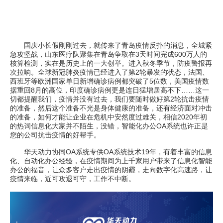
国庆小长假刚刚过去，就传来了青岛疫情反扑的消息，全城紧
急攻坚战，山东医疗队聚集在青岛争取在3天时间完成600万人的
核算检测，实在是历史上的一大创举。进入秋冬季节，防疫警报再
次拉响。全球新冠肺炎疫情已经进入了第2轮暴发的状态，法国、
西班牙等欧洲国家单日新增确诊病例都突破了5位数，美国疫情数
据重回8月的高位，印度确诊病例更是连日猛增居高不下……这一
切都提醒我们，疫情并没有过去，我们要随时做好第2轮抗击疫情
的准备，然后这个准备不光是身体健康的准备，还有经济面对冲击
的准备，如何才能让企业在危机中安然度过难关，相信2020年初
的热词信息化大家并不陌生，没错，智能化办公OA系统也许正是
您的公司抗击疫情的好帮手。
华天动力协同OA系统专供OA系统技术19年，有着丰富的信息
化、自动化办公经验，在疫情期间为上千家用户带来了信息化智能
办公的福音，让众多客户走出疫情的阴霾，走向数字化高速路，让
疫情来临，近可攻退可守，工作不中断。