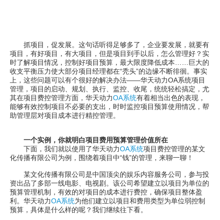
抓项目，促发展。这句话听得足够多了，企业要发展，就要有
项目，有好项目，有大项目，但是项目到手以后，怎么管理好？实
时了解项目情况，控制好项目预算，最大限度降低成本……巨大的
收支平衡压力使大部分项目经理都在“秃头”的边缘不断徘徊。事实
上，这些问题可以有个很好的解决办法——华天动力OA系统项目
管理，项目的启动、规划、执行、监控、收尾，统统轻松搞定，尤
其在项目费控管理方面，华天动力
OA系统
有着相当出色的表现，
能够有效控制项目不必要的支出，时时监控项目预算使用情况，帮
助管理层对项目成本进行精控管理。
一个实例，你就明白项目费用预算管理价值所在
下面，我们就以使用了华天动力
OA系统
项目费控管理的某文
化传播有限公司为例，围绕着项目中“钱”的管理，来聊一聊！
某文化传播有限公司是中国顶尖的娱乐内容服务公司，参与投
资出品了多部一线电影、电视剧。该公司希望建立以项目为单位的
预算管理机制，有效的对项目的成本进行费控，确保项目整体盈
利。华天动力
OA系统
为他们建立以项目和费用类型为单位弱控制
预算，具体是什么样的呢？我们继续往下看。