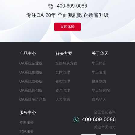
400-609-0086
专注OA·20年 全面赋能政企数智升级
立即体验
产品中心
解决方案
关于华天
OA系统企业版
全部解决方案
华天简介
OA系统集团版
合同管理
华天资质
OA系统政务版
费控管理
最新签约
OA系统信创版
资产管理
华天研究院
OA系统多语言版
人力资源
联系华天
服务中心
全国售前咨询
400-609-0086
咨询服务
关注华天动力
实施服务